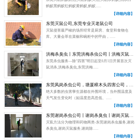
蚂蚁黑蚂蚁红蚂蚁黄蚂蚁,蚂蚁......
【详细内容】
东莞灭鼠公司,东莞专业灭老鼠公司
灭鼠侵害最严峻的场所经常是厨房、食堂和食物仓
库。大量会萃在菜橱和碗柜中的甲由，......
【详细内容】
洪梅杀臭虫丨东莞洪梅杀虫公司丨洪梅灭鼠公司丨洪梅除四害公司
东莞杀虫服务—除“四害”明日起至6月1日开展首次灭
鼠消杀,洪梅杀臭虫,东莞洪梅......
【详细内容】
东莞凤岗杀虫公司，塘厦樟木头四害公司，樟木头杀臭虫
绝大多数的虫害孳生源都在外围环境，当外围温度及
天气发生变化时（如温度忽高忽低、......
【详细内容】
东莞谢岗杀虫公司丨谢岗杀臭虫丨谢岗灭鼠公司丨谢岗除四害公司
灭虱方法分为物理和药物两类-东莞谢岗杀虫服务,谢岗
杀臭虫,谢岗灭鼠服务,谢岗除......
【详细内容】